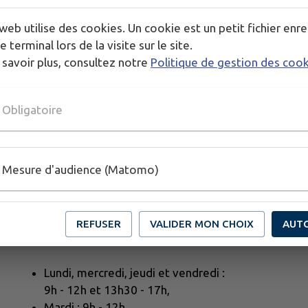
web utilise des cookies. Un cookie est un petit fichier enre
e terminal lors de la visite sur le site.
 savoir plus, consultez notre
Politique de gestion des coo
Obligatoire
Mesure d'audience (Matomo)
Horaires d'ouverture de
REFUSER
VALIDER MON CHOIX
AUT
l'accueil de la mairie
Lundi, mercredi, jeudi et vendredi :
9h - 12h et 13h30 - 17h,
Mardi : 9h - 12h,