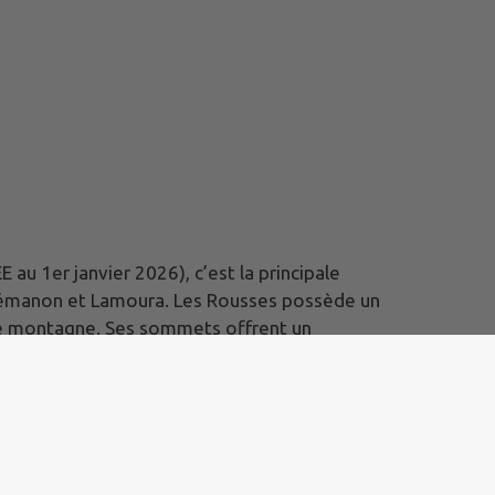
au 1er janvier 2026), c’est la principale
Prémanon et Lamoura. Les Rousses possède un
 de montagne. Ses sommets offrent un
e (la douane est située au hameau de la Cure),
nt conforme
|
Gérer mes cookies
|
Rechercher