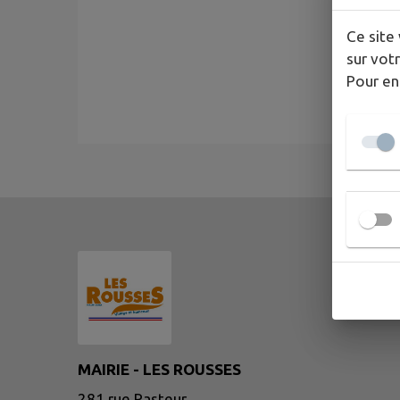
Ce site 
sur votr
Pour en
MAIRIE - LES ROUSSES
281 rue Pasteur