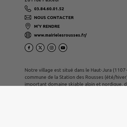
03.84.60.01.52
NOUS CONTACTER
M'Y RENDRE
www.mairielesrousses.fr/
Notre village est situé dans le Haut-Jura (1107
commune de la Station des Rousses (été/hiver
important domaine skiable alpin et nordique, 
panorama exceptionnel sur la chaîne du Jura, l
elle n’est qu’à une quarantaine de kilomètres 
Site réalisé par
IntraMuros SAS
|
Mentions légales
|
CGU