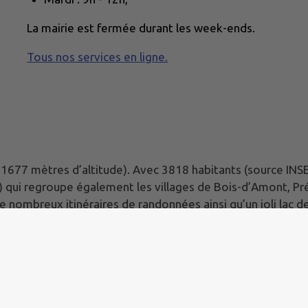
La mairie est fermée durant les week-ends.
Tous nos services en ligne.
-1677 mètres d’altitude). Avec 3818 habitants (source INSEE 
) qui regroupe également les villages de Bois-d’Amont, 
de nombreux itinéraires de randonnées ainsi qu’un joli lac
es Alpes et le lac Léman. Commune frontalière avec la Suiss
de Genève.
|
Politique de confidentialité
|
Accessibilité : partielleme