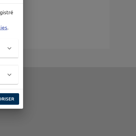
gistré
kies
.
ORISER