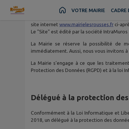
Contenu
Menu
Recherche
Pied de page
VOTRE MAIRIE
CADRE 
Ce qui suit a pour objectif d'expliquer pour
site internet
www.mairielesrousses.fr
ci-apr
Le "Site" est édité par la société IntraMuros
La Mairie se réserve la possibilité de m
immédiatement. Aussi, nous vous invitons à 
La Mairie s'engage à ce que les traitemen
Protection des Données (RGPD) et à la loi In
Délégué à la protection de
Conformément à la Loi Informatique et Libe
2018, un délégué à la protection des donné