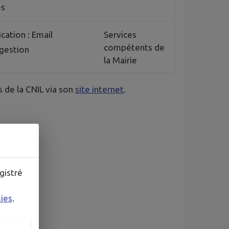
es
cation : Email
Services
compétents de
gestion
la Mairie
 de la CNIL via son
site internet
.
de.
gistré
kies
.