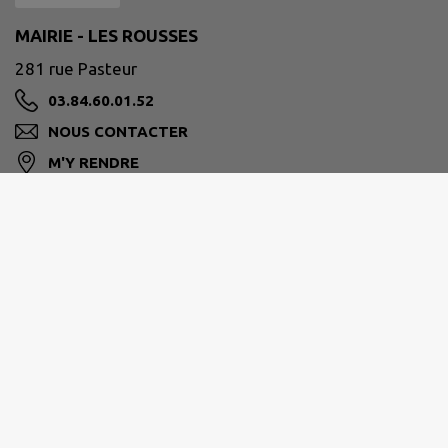
MAIRIE - LES ROUSSES
281 rue Pasteur
03.84.60.01.52
NOUS CONTACTER
M'Y RENDRE
www.mairielesrousses.fr/
Horaires d'ouverture de l'accueil de
la mairie
Lundi, mercredi, jeudi et vendredi :