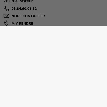
281 rue Pasteur
03.84.60.01.52
NOUS CONTACTER
M'Y RENDRE
www.mairielesrousses.fr/
Horaires d'ouverture de l'accueil de
la mairie
Lundi, mercredi, jeudi et vendredi :
9h - 12h et 13h30 - 17h,
Mardi : 9h - 12h,