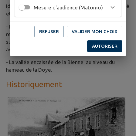
identifiable grâce à son plateau légèrement vallonné
Mesure d'audience (Matomo)
et ses épais boisements.
- Les monts de la chaîne du Jura à l’Est dont les
REFUSER
VALIDER MON CHOIX
reliefs se trouvent essentiellement sur le territoire
suisse et marquent la dernière frontière physique
AUTORISER
avant la plaine lémanique.
- La vallée encaissée de la Bienne au niveau du
hameau de la Doye.
Historiquement