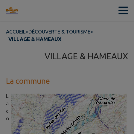
Contenu
Menu
Recherche
Pied de page
ACCUEIL
>
DÉCOUVERTE & TOURISME
>
VILLAGE & HAMEAUX
VILLAGE & HAMEAUX
La commune
L
a
c
o