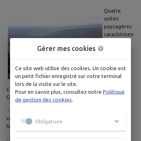
Quatre
unités
paysagères
caractérisen
t ce vaste
Gérer mes cookies 🍪
territoire
communal
de 38km2
Ce site web utilise des cookies. Un cookie est
dont
un petit fichier enregistré sur votre terminal
l’altitude
lors de la visite sur le site.
s’étage de 725m au pont des Douanes à 1300m au
Pour en savoir plus, consultez notre
Politique
Gros Crétêt :
de gestion des cookies
.
- Le plateau habité, structuré autour de son lac. Le
village lui-même y est implanté entre l’anticlinal du
Obligatoire
Noirmont à l’Est et celui du Risoux à l’Ouest.
- Le massif boisé du Risoux, à l’Ouest, bien