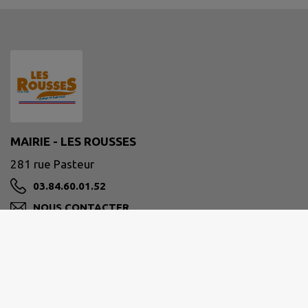
MAIRIE - LES ROUSSES
281 rue Pasteur
03.84.60.01.52
NOUS CONTACTER
M'Y RENDRE
www.mairielesrousses.fr/