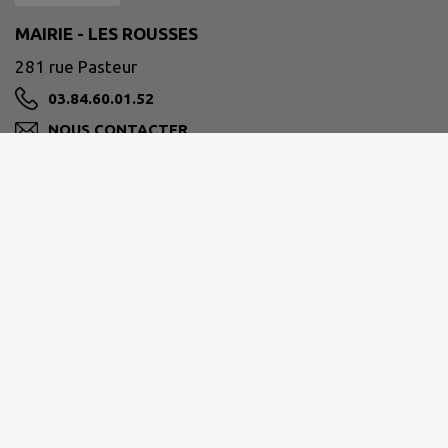
MAIRIE - LES ROUSSES
281 rue Pasteur
03.84.60.01.52
NOUS CONTACTER
M'Y RENDRE
www.mairielesrousses.fr/
Horaires d'ouverture de l'accueil de
la mairie
Lundi, mercredi, jeudi et vendredi :