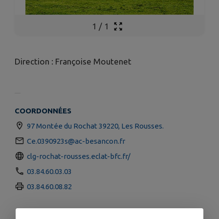
1
/
1
Direction : Françoise Moutenet
COORDONNÉES
97 Montée du Rochat 39220, Les Rousses.
Ce.0390923s@ac-besancon.fr
clg-rochat-rousses.eclat-bfc.fr/
03.84.60.03.03
03.84.60.08.82