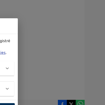
gistré
kies
.