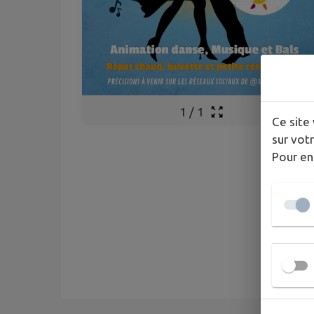
1
/
1
Ce site 
sur votr
Pour en