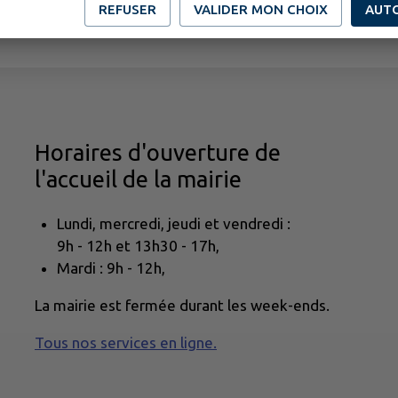
REFUSER
VALIDER MON CHOIX
AUT
Horaires d'ouverture de
l'accueil de la mairie
Lundi, mercredi, jeudi et vendredi :
9h - 12h et 13h30 - 17h,
Mardi : 9h - 12h,
La mairie est fermée durant les week-ends.
Tous nos services en ligne.