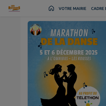
Déc.
Déc.
05
06
Contenu
Menu
Recherche
Pied de page
VOTRE MAIRIE
CADRE 
au
Ven.
Sam.