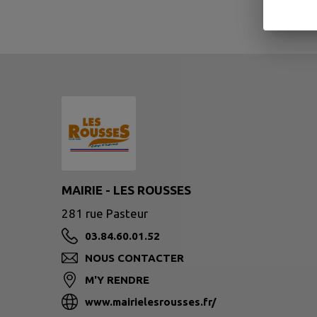
MAIRIE - LES ROUSSES
281 rue Pasteur
03.84.60.01.52
NOUS CONTACTER
M'Y RENDRE
www.mairielesrousses.fr/