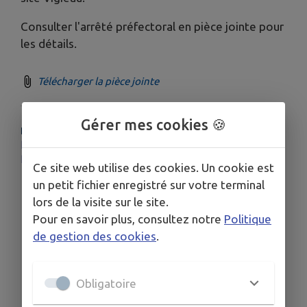
Consulter l'arrêté préfectoral en pièce jointe pour
les détails.
Télécharger la pièce jointe
Gérer mes cookies 🍪
PLUS D'INFORMATIONS
https://vigieau.gouv.fr/situation?profil=collectivite&typeEau=AEP&adresse=281+Rue+Pasteur+39220+Les+Rousses
https://www.jura.gouv.fr/Actions-de-l-Etat/Environnement/Eau/Secheresse
Ce site web utilise des cookies. Un cookie est
un petit fichier enregistré sur votre terminal
lors de la visite sur le site.
Pour en savoir plus, consultez notre
Politique
de gestion des cookies
.
Obligatoire