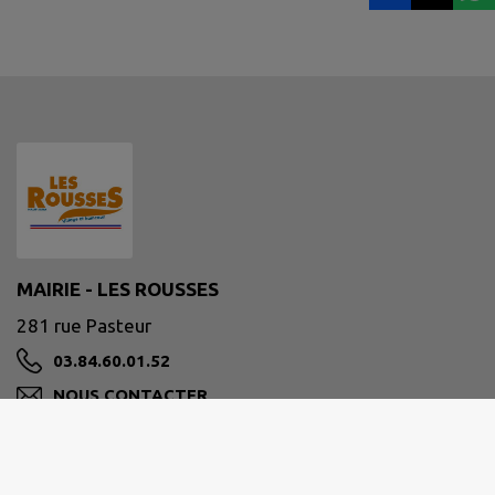
MAIRIE - LES ROUSSES
281 rue Pasteur
03.84.60.01.52
NOUS CONTACTER
M'Y RENDRE
www.mairielesrousses.fr/