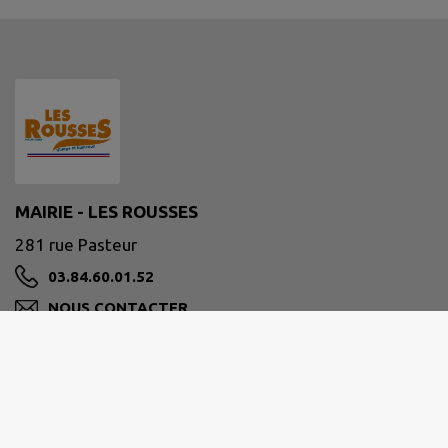
MAIRIE - LES ROUSSES
281 rue Pasteur
03.84.60.01.52
NOUS CONTACTER
M'Y RENDRE
www.mairielesrousses.fr/