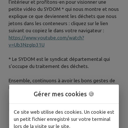
l’intérieur et profitons-en pour visionner une
petite vidéo du SYDOM * qui nous montre et nous
explique ce que deviennent les déchets que nous
jetons dans les conteneurs : cliquez sur le lien
suivant ou copiez le dans votre navigateur :
https://www.youtube.com/watch?
v=Ub3NzgIp31U
* Le SYDOM est le syndicat départemental qui
s’occupe du traitement des déchets.
Ensemble, continuons à avoir les bons gestes de
tri !
Gérer mes cookies 🍪
SICTOM DU HAUT-JURA
Ce site web utilise des cookies. Un cookie est
un petit fichier enregistré sur votre terminal
Publié par SICTOM du Haut-Jura
lors de la visite sur le site.