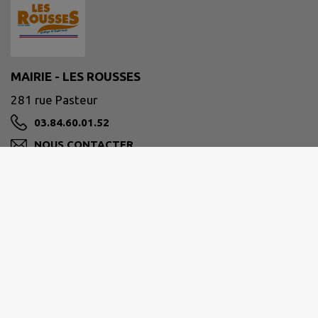
MAIRIE - LES ROUSSES
281 rue Pasteur
03.84.60.01.52
NOUS CONTACTER
M'Y RENDRE
www.mairielesrousses.fr/
Horaires d'ouverture de l'accueil de